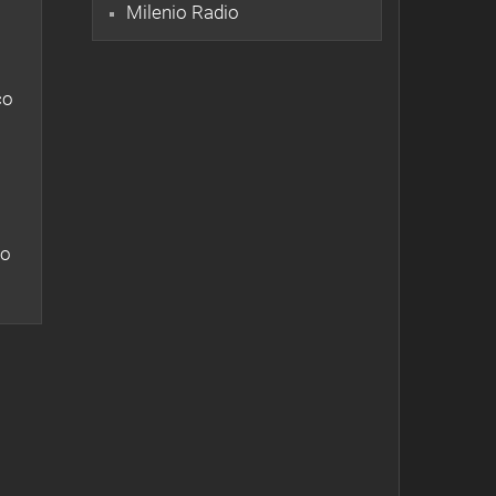
Milenio Radio
co
do