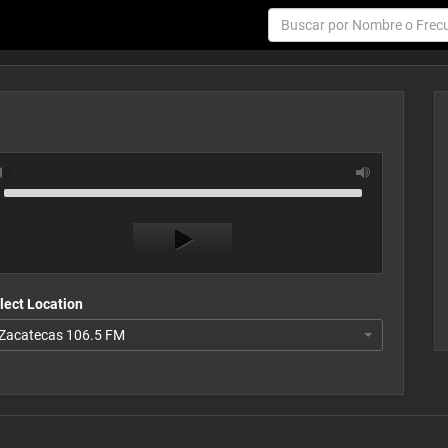
Use
Audio
Up/Down
Player
Arrow
keys
to
increase
or
lect Location
decrease
Zacatecas 106.5 FM
volume.