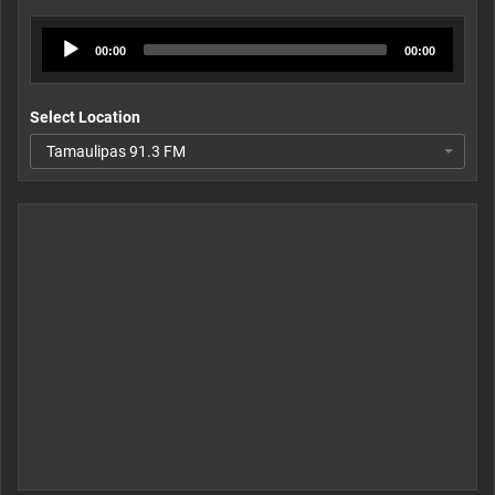
Audio
00:00
00:00
Player
Select Location
Tamaulipas 91.3 FM