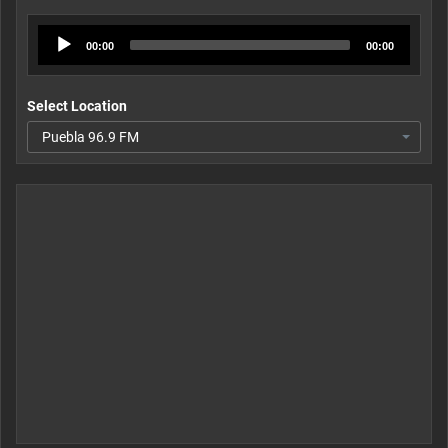
Audio
00:00
00:00
Player
Select Location
Puebla 96.9 FM